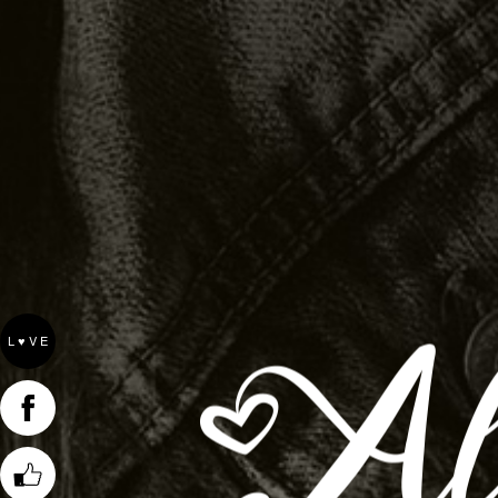
L ♥ V E